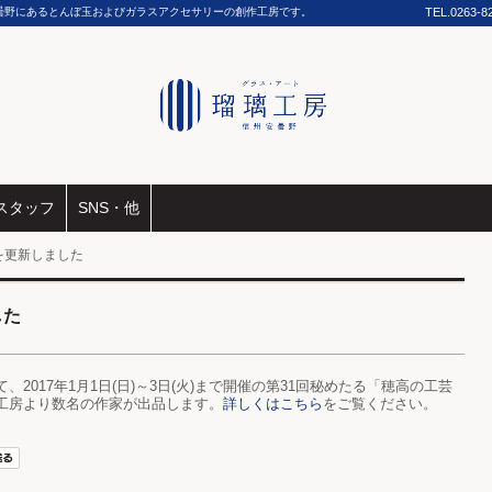
曇野にあるとんぼ玉およびガラスアクセサリーの創作工房です。
TEL.
0263-8
スタッフ
SNS・他
を更新しました
した
2017年1月1日(日)～3日(火)まで開催の第31回秘めたる「穂高の工芸
工房より数名の作家が出品します。
詳しくはこちら
をご覧ください。