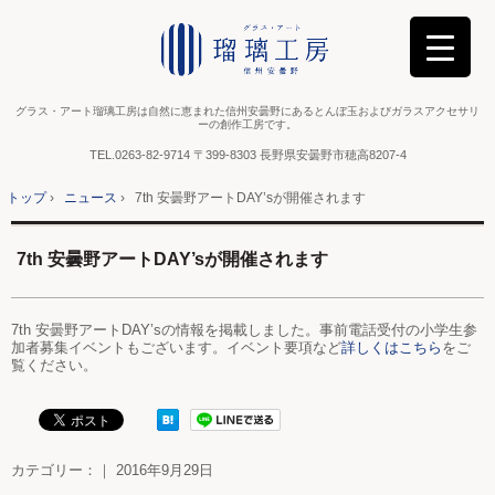
グラス・アート瑠璃工房は自然に恵まれた信州安曇野にあるとんぼ玉およびガラスアクセサリ
ーの創作工房です。
TEL.
0263-82-9714
〒399-8303 長野県安曇野市穂高8207-4
トップ
›
ニュース
›
7th 安曇野アートDAY’sが開催されます
7th 安曇野アートDAY’sが開催されます
7th 安曇野アートDAY’sの情報を掲載しました。事前電話受付の小学生参
加者募集イベントもございます。イベント要項など
詳しくはこちら
をご
覧ください。
カテゴリー：｜ 2016年9月29日