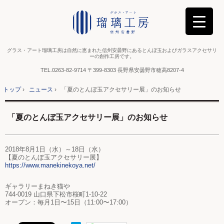
グラス・アート瑠璃工房は自然に恵まれた信州安曇野にあるとんぼ玉およびガラスアクセサリ
ーの創作工房です。
TEL.
0263-82-9714
〒399-8303 長野県安曇野市穂高8207-4
トップ
›
ニュース
›
「夏のとんぼ玉アクセサリー展」のお知らせ
「夏のとんぼ玉アクセサリー展」のお知らせ
2018年8月1日（水）～18日（水）
【夏のとんぼ玉アクセサリー展】
https://www.manekinekoya.net/
ギャラリーまねき猫や
744-0019 山口県下松市桜町1-10-22
オープン：毎月1日〜15日（11:00〜17:00）