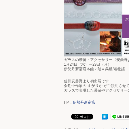
ガラスの帯留・アクセサリー〈安曇野
1月24日（水）ー29日（月）
伊勢丹新宿店本館７階＝呉服/着物語
信州安曇野より初出展です
会期中作家の すがりか がご説明させ
ガラスで表現した帯留やアクセサリー
HP：
伊勢丹新宿店